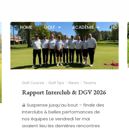
HOME
GOLF
ACADÉMIE
HÔTEL
Golf Course
Golf Tips
News
Teams
Rapport Interclub & DGV 2026
⛳ Suspense jusqu’au bout – finale des
Interclubs & belles performances de
nos équipes Le vendredi 1er mai
avaient lieu les dernières rencontres